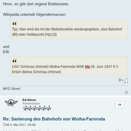
e
Hmm, es gibt dort nirgend Bedienstete.
i
t
r
Wikipedia unterteilt folgendermassen:
a
g
Typ: Hier wird die Art der Betriebsstelle wiedergegeben, also Bahnhof
(Bf) oder Haltepunkt (Hp).[3]
und
636
USU Schönau (Hörsel) Wutha-Farnroda WAK
Hp
26. Juni 1847 6 2
Erfurt–Bebra Schönau (Hörsel)
0
x
MFG Sören!
EA-Sören
Zitat
Administrator
Re: Sanierung des Bahnhofs von Wutha-Farnroda
Mi 3. Mai 2017, 20:08
B
e