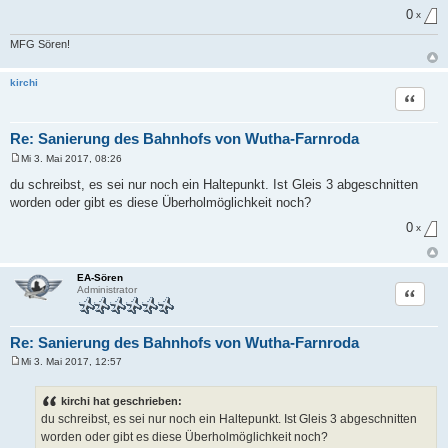
0
x
MFG Sören!
kirchi
Zitat
Re: Sanierung des Bahnhofs von Wutha-Farnroda
Mi 3. Mai 2017, 08:26
B
e
du schreibst, es sei nur noch ein Haltepunkt. Ist Gleis 3 abgeschnitten
i
worden oder gibt es diese Überholmöglichkeit noch?
t
r
0
a
x
g
EA-Sören
Zitat
Administrator
Re: Sanierung des Bahnhofs von Wutha-Farnroda
Mi 3. Mai 2017, 12:57
B
e
i
kirchi hat geschrieben:
t
du schreibst, es sei nur noch ein Haltepunkt. Ist Gleis 3 abgeschnitten
r
a
worden oder gibt es diese Überholmöglichkeit noch?
g