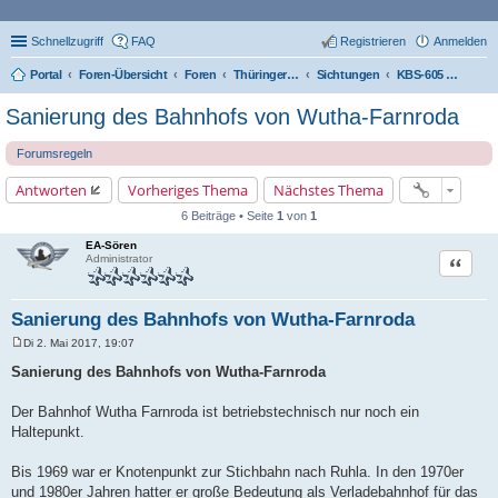
Schnellzugriff
FAQ
Registrieren
Anmelden
Portal
Foren-Übersicht
Foren
Thüringer Eisenbahnforum
Sichtungen
KBS-605 Bereich Eisenach
Sanierung des Bahnhofs von Wutha-Farnroda
Forumsregeln
Antworten
Vorheriges Thema
Nächstes Thema
6 Beiträge • Seite
1
von
1
EA-Sören
Zitat
Administrator
Sanierung des Bahnhofs von Wutha-Farnroda
Di 2. Mai 2017, 19:07
B
e
Sanierung des Bahnhofs von Wutha-Farnroda
i
t
r
Der Bahnhof Wutha Farnroda ist betriebstechnisch nur noch ein
a
Haltepunkt.
g
Bis 1969 war er Knotenpunkt zur Stichbahn nach Ruhla. In den 1970er
und 1980er Jahren hatter er große Bedeutung als Verladebahnhof für das