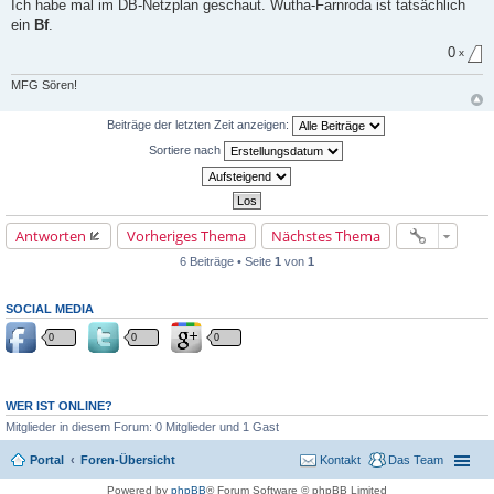
Ich habe mal im DB-Netzplan geschaut. Wutha-Farnroda ist tatsächlich
i
ein
Bf
.
t
r
0
a
x
g
MFG Sören!
Beiträge der letzten Zeit anzeigen:
Sortiere nach
Antworten
Vorheriges Thema
Nächstes Thema
6 Beiträge • Seite
1
von
1
SOCIAL MEDIA
0
0
0
WER IST ONLINE?
Mitglieder in diesem Forum: 0 Mitglieder und 1 Gast
Portal
Foren-Übersicht
Kontakt
Das Team
Powered by
phpBB
® Forum Software © phpBB Limited