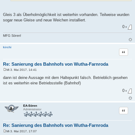
Gleis 3 als Überholmöglichkeit ist weiterhin vorhanden. Teilweise wurden
sogar neue Gleise und neue Weichen installiert.
0
x
MFG Sören!
kirchi
Zitat
Re: Sanierung des Bahnhofs von Wutha-Farnroda
Mi 3. Mai 2017, 14:41
B
e
dann ist deine Aussage mit dem Haltepunkt falsch. Betrieblich gesehen
i
ist es weiterhin eine Betriebsstelle (Bahnhof)
t
r
0
a
x
g
EA-Sören
Zitat
Administrator
Re: Sanierung des Bahnhofs von Wutha-Farnroda
Mi 3. Mai 2017, 17:07
B