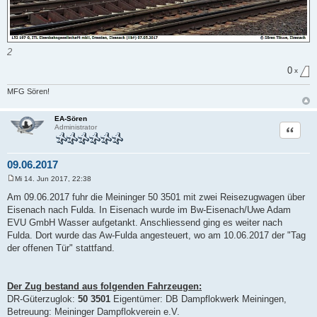
2
0
x
MFG Sören!
EA-Sören
Zitat
Administrator
09.06.2017
Mi 14. Jun 2017, 22:38
B
e
Am 09.06.2017 fuhr die Meininger 50 3501 mit zwei Reisezugwagen über
i
Eisenach nach Fulda. In Eisenach wurde im Bw-Eisenach/Uwe Adam
t
r
EVU GmbH Wasser aufgetankt. Anschliessend ging es weiter nach
a
Fulda. Dort wurde das Aw-Fulda angesteuert, wo am 10.06.2017 der "Tag
g
der offenen Tür" stattfand.
Der Zug bestand aus folgenden Fahrzeugen:
DR-Güterzuglok:
50 3501
Eigentümer: DB Dampflokwerk Meiningen,
Betreuung: Meininger Dampflokverein e.V.