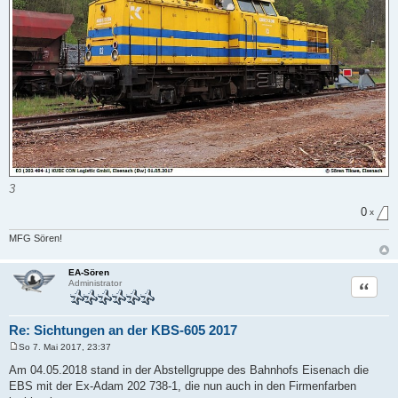
3
0
x
MFG Sören!
EA-Sören
Zitat
Administrator
Re: Sichtungen an der KBS-605 2017
So 7. Mai 2017, 23:37
B
e
Am 04.05.2018 stand in der Abstellgruppe des Bahnhofs Eisenach die
i
EBS mit der Ex-Adam 202 738-1, die nun auch in den Firmenfarben
t
r