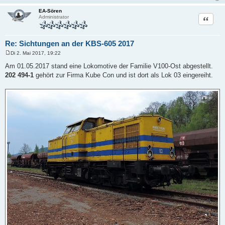
EA-Sören
Zitat
Administrator
Re: Sichtungen an der KBS-605 2017
Di 2. Mai 2017, 19:22
B
e
Am 01.05.2017 stand eine Lokomotive der Familie V100-Ost abgestellt.
i
202 494-1
gehört zur Firma Kube Con und ist dort als Lok 03 eingereiht.
t
r
a
g