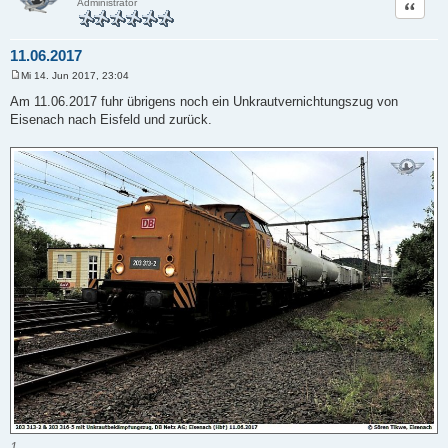
Zitat
Administrator
11.06.2017
Mi 14. Jun 2017, 23:04
B
e
Am 11.06.2017 fuhr übrigens noch ein Unkrautvernichtungszug von
i
Eisenach nach Eisfeld und zurück.
t
r
a
g
1