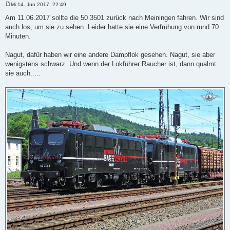
Mi 14. Jun 2017, 22:49
B
e
Am 11.06.2017 sollte die 50 3501 zurück nach Meiningen fahren. Wir sind
i
auch los, um sie zu sehen. Leider hatte sie eine Verfrühung von rund 70
t
r
Minuten.
a
g
Nagut, dafür haben wir eine andere Dampflok gesehen. Nagut, sie aber
wenigstens schwarz. Und wenn der Lokführer Raucher ist, dann qualmt
sie auch.....