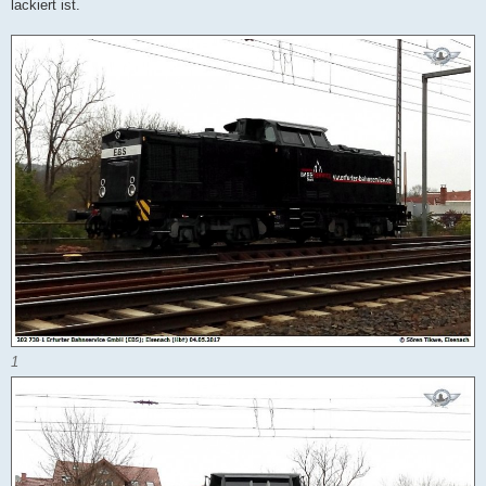
lackiert ist.
a
g
1