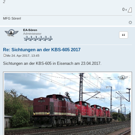
2
0
x
MFG Sören!
EA-Sören
Zitat
Administrator
Re: Sichtungen an der KBS-605 2017
Mo 24. Apr 2017, 13:45
B
e
Sichtungen an der KBS-605 in Eisenach am 23.04.2017.
i
t
r
a
g