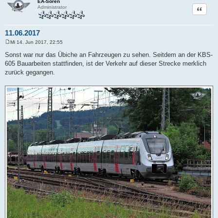
EA-Sören
Zitat
Administrator
11.06.2017
Mi 14. Jun 2017, 22:55
B
e
Sonst war nur das Übiche an Fahrzeugen zu sehen. Seitdem an der KBS-
i
605 Bauarbeiten stattfinden, ist der Verkehr auf dieser Strecke merklich
t
r
zurück gegangen.
a
g