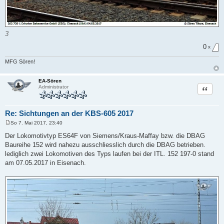
3
0
x
MFG Sören!
EA-Sören
Zitat
Administrator
Re: Sichtungen an der KBS-605 2017
So 7. Mai 2017, 23:40
B
e
Der Lokomotivtyp ES64F von Siemens/Kraus-Maffay bzw. die DBAG
i
Baureihe 152 wird nahezu ausschliesslich durch die DBAG betrieben.
t
r
lediglich zwei Lokomotiven des Typs laufen bei der ITL. 152 197-0 stand
a
am 07.05.2017 in Eisenach.
g