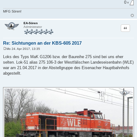
0
x
MFG Sören!
EA-Sören
Zitat
Administrator
Re: Sichtungen an der KBS-605 2017
Mo 24. Apr 2017, 13:35
B
e
Loks des Typs MaK G1206 bzw. der Baureihe 275 sind bei uns eher
i
selten. Lok-51 alias 275 106-3 der Westfälischen Landeseisenbahn (WLE)
t
r
war am 21.04.2017 in der Abstellgruppe des Eisenacher Hauptbahnhofs
a
abgestellt.
g