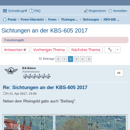
Schnellzugriff
FAQ
Registrieren
Anmelden
Portal
Foren-Übersicht
Foren
Thüringer Eisenbahnforum
Sichtungen
KBS-605 Bereich Eisenach
Sichtungen an der KBS-605 2017
Forumsregeln
Antworten
Vorheriges Thema
Nächstes Thema
32 Beiträge
1
2
3
4
EA-Sören
Zitat
Administrator
Re: Sichtungen an der KBS-605 2017
Fr 21. Apr 2017, 15:06
B
e
Neben dem Rheingold gabs auch "Beifang".
i
t
r
a
g