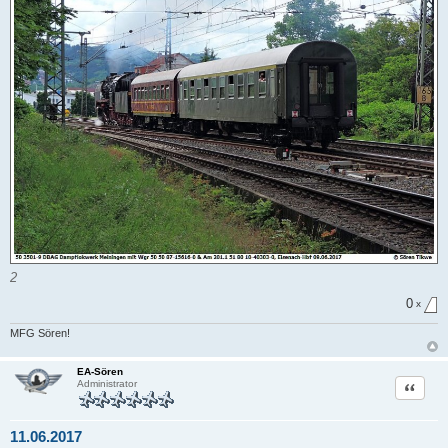
2
0
x
MFG Sören!
EA-Sören
Zitat
Administrator
11.06.2017