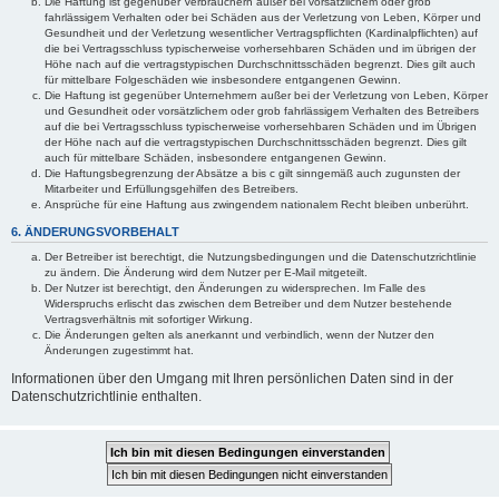
Die Haftung ist gegenüber Verbrauchern außer bei vorsätzlichem oder grob
fahrlässigem Verhalten oder bei Schäden aus der Verletzung von Leben, Körper und
Gesundheit und der Verletzung wesentlicher Vertragspflichten (Kardinalpflichten) auf
die bei Vertragsschluss typischerweise vorhersehbaren Schäden und im übrigen der
Höhe nach auf die vertragstypischen Durchschnittsschäden begrenzt. Dies gilt auch
für mittelbare Folgeschäden wie insbesondere entgangenen Gewinn.
Die Haftung ist gegenüber Unternehmern außer bei der Verletzung von Leben, Körper
und Gesundheit oder vorsätzlichem oder grob fahrlässigem Verhalten des Betreibers
auf die bei Vertragsschluss typischerweise vorhersehbaren Schäden und im Übrigen
der Höhe nach auf die vertragstypischen Durchschnittsschäden begrenzt. Dies gilt
auch für mittelbare Schäden, insbesondere entgangenen Gewinn.
Die Haftungsbegrenzung der Absätze a bis c gilt sinngemäß auch zugunsten der
Mitarbeiter und Erfüllungsgehilfen des Betreibers.
Ansprüche für eine Haftung aus zwingendem nationalem Recht bleiben unberührt.
6. ÄNDERUNGSVORBEHALT
Der Betreiber ist berechtigt, die Nutzungsbedingungen und die Datenschutzrichtlinie
zu ändern. Die Änderung wird dem Nutzer per E-Mail mitgeteilt.
Der Nutzer ist berechtigt, den Änderungen zu widersprechen. Im Falle des
Widerspruchs erlischt das zwischen dem Betreiber und dem Nutzer bestehende
Vertragsverhältnis mit sofortiger Wirkung.
Die Änderungen gelten als anerkannt und verbindlich, wenn der Nutzer den
Änderungen zugestimmt hat.
Informationen über den Umgang mit Ihren persönlichen Daten sind in der
Datenschutzrichtlinie enthalten.