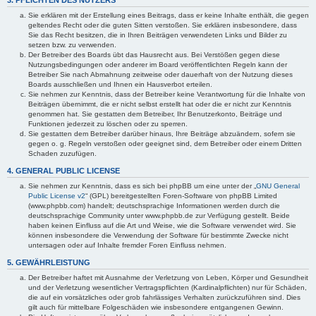
Sie erklären mit der Erstellung eines Beitrags, dass er keine Inhalte enthält, die gegen
geltendes Recht oder die guten Sitten verstoßen. Sie erklären insbesondere, dass
Sie das Recht besitzen, die in Ihren Beiträgen verwendeten Links und Bilder zu
setzen bzw. zu verwenden.
Der Betreiber des Boards übt das Hausrecht aus. Bei Verstößen gegen diese
Nutzungsbedingungen oder anderer im Board veröffentlichten Regeln kann der
Betreiber Sie nach Abmahnung zeitweise oder dauerhaft von der Nutzung dieses
Boards ausschließen und Ihnen ein Hausverbot erteilen.
Sie nehmen zur Kenntnis, dass der Betreiber keine Verantwortung für die Inhalte von
Beiträgen übernimmt, die er nicht selbst erstellt hat oder die er nicht zur Kenntnis
genommen hat. Sie gestatten dem Betreiber, Ihr Benutzerkonto, Beiträge und
Funktionen jederzeit zu löschen oder zu sperren.
Sie gestatten dem Betreiber darüber hinaus, Ihre Beiträge abzuändern, sofern sie
gegen o. g. Regeln verstoßen oder geeignet sind, dem Betreiber oder einem Dritten
Schaden zuzufügen.
4. GENERAL PUBLIC LICENSE
Sie nehmen zur Kenntnis, dass es sich bei phpBB um eine unter der „
GNU General
Public License v2
“ (GPL) bereitgestellten Foren-Software von phpBB Limited
(www.phpbb.com) handelt; deutschsprachige Informationen werden durch die
deutschsprachige Community unter www.phpbb.de zur Verfügung gestellt. Beide
haben keinen Einfluss auf die Art und Weise, wie die Software verwendet wird. Sie
können insbesondere die Verwendung der Software für bestimmte Zwecke nicht
untersagen oder auf Inhalte fremder Foren Einfluss nehmen.
5. GEWÄHRLEISTUNG
Der Betreiber haftet mit Ausnahme der Verletzung von Leben, Körper und Gesundheit
und der Verletzung wesentlicher Vertragspflichten (Kardinalpflichten) nur für Schäden,
die auf ein vorsätzliches oder grob fahrlässiges Verhalten zurückzuführen sind. Dies
gilt auch für mittelbare Folgeschäden wie insbesondere entgangenen Gewinn.