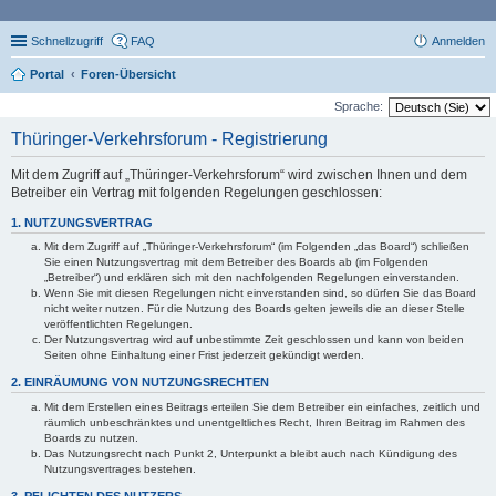
Schnellzugriff
FAQ
Anmelden
Portal
Foren-Übersicht
Sprache:
Thüringer-Verkehrsforum - Registrierung
Mit dem Zugriff auf „Thüringer-Verkehrsforum“ wird zwischen Ihnen und dem
Betreiber ein Vertrag mit folgenden Regelungen geschlossen:
1. NUTZUNGSVERTRAG
Mit dem Zugriff auf „Thüringer-Verkehrsforum“ (im Folgenden „das Board“) schließen
Sie einen Nutzungsvertrag mit dem Betreiber des Boards ab (im Folgenden
„Betreiber“) und erklären sich mit den nachfolgenden Regelungen einverstanden.
Wenn Sie mit diesen Regelungen nicht einverstanden sind, so dürfen Sie das Board
nicht weiter nutzen. Für die Nutzung des Boards gelten jeweils die an dieser Stelle
veröffentlichten Regelungen.
Der Nutzungsvertrag wird auf unbestimmte Zeit geschlossen und kann von beiden
Seiten ohne Einhaltung einer Frist jederzeit gekündigt werden.
2. EINRÄUMUNG VON NUTZUNGSRECHTEN
Mit dem Erstellen eines Beitrags erteilen Sie dem Betreiber ein einfaches, zeitlich und
räumlich unbeschränktes und unentgeltliches Recht, Ihren Beitrag im Rahmen des
Boards zu nutzen.
Das Nutzungsrecht nach Punkt 2, Unterpunkt a bleibt auch nach Kündigung des
Nutzungsvertrages bestehen.
3. PFLICHTEN DES NUTZERS